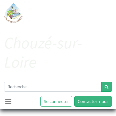
Cho​uzé-sur-
Loire
Se connecter
Contactez-nous