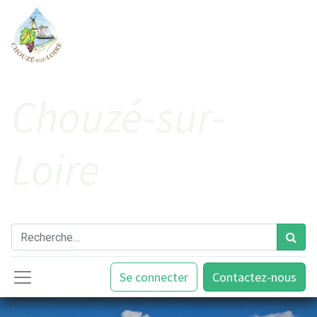
Cho​uzé-sur-
Loire
Se connecter
Contactez-nous