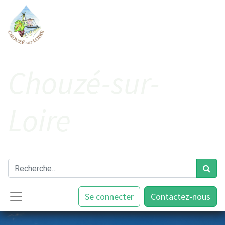
Cho​uzé-sur-
Loire
Se connecter
Contactez-nous