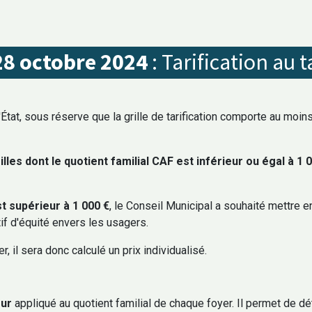
28 octobre 2024
: Tarification au t
'État, sous réserve que la grille de tarification comporte au moin
lles dont le quotient familial CAF est inférieur ou égal à 1 
.
st supérieur à 1 000 €
, le Conseil Municipal a souhaité mettre 
tif d'équité envers les usagers.
, il sera donc calculé un prix individualisé.
40 Chouzé-sur-Loire
Horaires 
@chouzesurloire.fr
Lundi 
eur
appliqué au quotient familial de chaque foyer. Il permet de dét
Mercredi