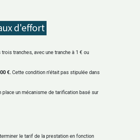
aux d'effort
s trois tranches, avec une tranche à 1 € ou
000 €.
Cette condition n'était pas stipulée dans
en place un mécanisme de tarification basé sur
d'ouverture du secrétariat
: 9h à 12h - 14h à 17h30
Mardi : 9h à 12 h
erminer le tarif de la prestation en fonction
 : 9h30 à 12h -14h à 17h30