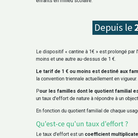
enfants en milieu scolaire.
Depuis le
Le dispositif « cantine à 1€ » est prolongé par l
moins et une autre au-dessus de 1 €.
Le tarif de 1 € ou moins est destiné aux fami
la convention triennale actuellement en vigueur
P
our les familles dont le quotient familial e
un taux d'effort de nature à répondre à un objec
En fonction du quotient familial de chaque usager
Mairie - 11, Place des Déportés 371
02.47.95.10.10
mairie
Qu'est-ce qu'un taux d'effort ?
Le taux d'effort est un
coefficient multiplicat