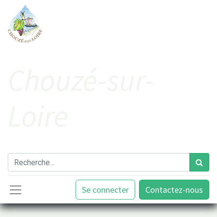
Cho​uzé-sur-
Loire
Se connecter
Contactez-nous