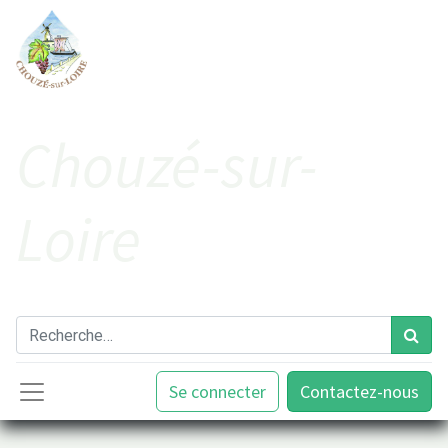
Cho​uzé-sur-
Loire
Se connecter
Contactez-nous