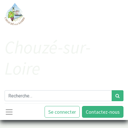
Cho​uzé-sur-
Loire
Se connecter
Contactez-nous