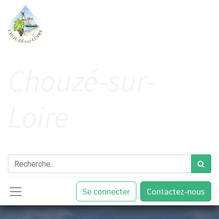
Cho​uzé-sur-
Loire
Se connecter
Contactez-nous