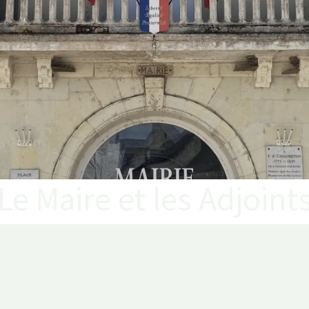
Le Maire et les Adjoint
40 Chouzé-sur-Loire
Horaires 
@chouzesurloire.fr
Lundi 
Mercredi