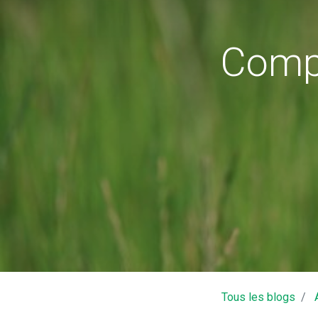
Compt
Mairie - 11, Place des Déportés 371
02.47.95.10.10
mairie
Tous les blogs