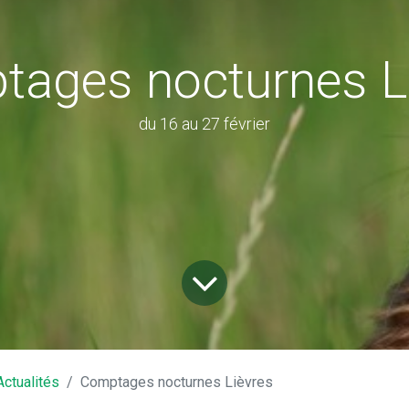
ages nocturnes L
du 16 au 27 février
40 Chouzé-sur-Loire
Horaires 
@chouzesurloire.fr
Lundi 
Actualités
Comptages nocturnes Lièvres
Mercredi