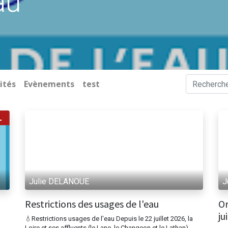
au
ités
Evènements
test
Julie DELANOUE
J
40 Chouzé-sur-Loire
Horaires 
@chouzesurloire.fr
Lundi 
Restrictions des usages de l'eau
Or
ju
💧Restrictions usages de l'eau Depuis le 22 juillet 2026, la
Mercredi
Loire et ses affluents (le Lane, le Changeon et le Lathan),