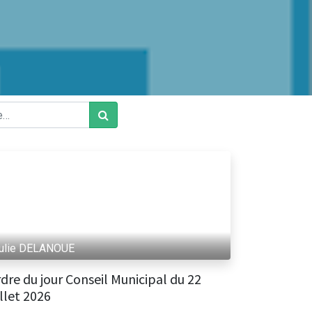
ulie DELANOUE
d'ouverture du secrétariat
: 9h à 12h - 14h à 17h30
dre du jour Conseil Municipal du 22
Mardi : 9h à 12 h
illet 2026
 : 9h30 à 12h -14h à 17h30